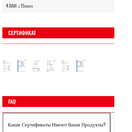
4.0AH ≥15мин
СЕРТИФИКАТ
ат
ертификат
Сертификат
Сертификат
Сертификат
Сертификат
Сертификат
Сертификат
ош
EUV
CE
EMC
Рош
EUV
CE
FAQ
Какие Сертификаты Имеют Ваши Продукты?