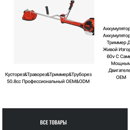
Аккумулято
Аккумулято
Триммер 
Живой Изго
60v С Са
Мощны
Двигател
Кусторез&Траворез&Триммер&Труборез
OEM
50.8cc Профессиональный OEM&ODM
ВСЕ ТОВАРЫ