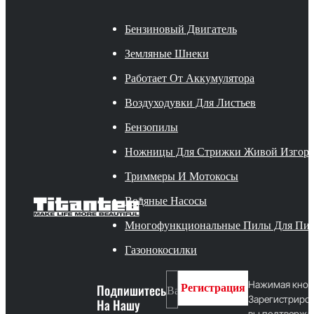
Бензиновый Двигатель
Земляные Шнеки
Работает От Аккумулятора
Воздуходувки Для Листьев
Бензопилы
Ножницы Для Стрижки Живой Изгор
Триммеры И Мотокосы
Водяные Насосы
Многофункциональные Пилы Для Пи
Газонокосилки
Нажимая кноп
Подпишитесь
Регистрация
Зарегистриров
На Нашу
вы подтвержд