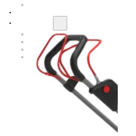
60V
РЕШЕНИЕ OEM/ODM
ПОДДЕРЖКА
ПОЧЕМУ TITANTEC
О САЙТЕ
БЛОГ
СВЯЗАТЬСЯ С