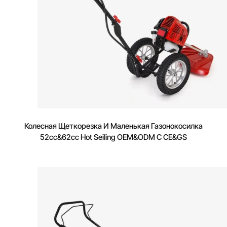
Колесная Щеткорезка И Маленькая Газонокосилка
52cc&62cc Hot Seiling OEM&ODM С CE&GS