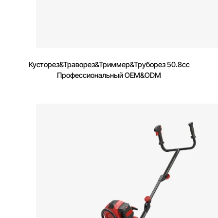
Кусторез&Траворез&Триммер&Труборез 50.8cc
Профессиональный OEM&ODM