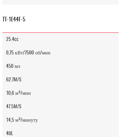
TT-1E44F-5
25.4cc
0,75 кВт/7500 об/мин
450 мл
62.7M/S
10,6 м³/мин
47.5M/S
14,5 м³/минуту
40L