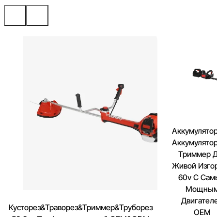
Аккумулято
Аккумулято
Триммер 
Живой Изго
60v С Са
Мощны
Двигател
Кусторез&Траворез&Триммер&Труборез
OEM