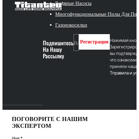
Водяные Насосы
Многофункциональные Пилы Для Пи
Газонокосилки
Нажимая кноп
Подпишитесь
Регистрация
Зарегистриров
На Нашу
вы подтвержд
Рассылку
что ознакомил
приняли наши
T
правила и ус
ПОГОВОРИТЕ С НАШИМ
ЭКСПЕРТОМ
Имя
*