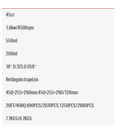
45cc
1,6kw/8500rpm
550ml
260ml
18″;0.325;0.058″
Retângulo;trapézio
450×255×290mm;450×255×290/120mm
20FT/40HQ:890PCS/2070PCS;1250PCS/2880PCS
7.7KGS/6.7KGS