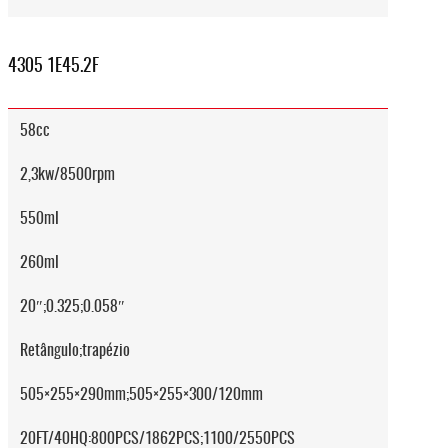
4305 1E45.2F
58cc
2,3kw/8500rpm
550ml
260ml
20″;0.325;0.058″
Retângulo;trapézio
505×255×290mm;505×255×300/120mm
20FT/40HQ:800PCS/1862PCS;1100/2550PCS