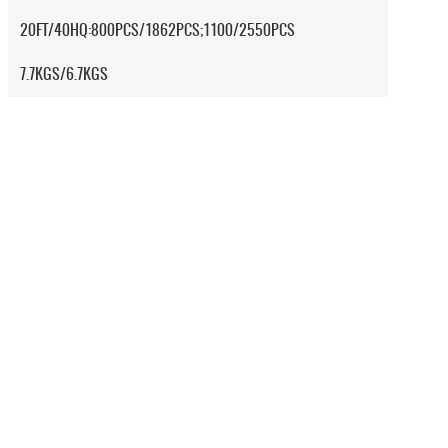
20FT/40HQ:800PCS/1862PCS;1100/2550PCS
7.7KGS/6.7KGS