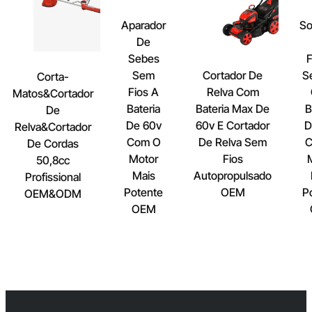
Aparador
So
De
Sebes
F
Sem
Cortador De
S
Corta-
Fios A
Relva Com
Matos&Cortador
Bateria
Bateria Max De
B
De
De 60v
60v E Cortador
D
Relva&Cortador
Com O
De Relva Sem
C
De Cordas
Motor
Fios
50,8cc
Mais
Autopropulsado
Profissional
Potente
OEM
P
OEM&ODM
OEM