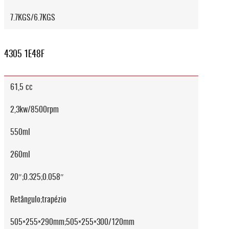
7.7KGS/6.7KGS
4305 1E48F
61,5 cc
2,3kw/8500rpm
550ml
260ml
20″;0.325;0.058″
Retângulo;trapézio
505×255×290mm;505×255×300/120mm