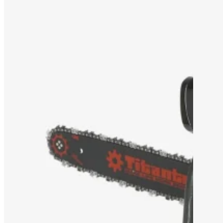
SOLUÇÃO OEM/ODM
APOIO
PORQUÊ TITANTEC
SOBRE
BLOGUE
CONTACTO