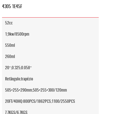
4305 1E45F
52cc
1,9kw/8500rpm
550ml
260ml
20″;0.325;0.058″
Retângulo;trapézio
505×255×290mm;505×255×300/120mm
20FT/40HQ:800PCS/1862PCS;1100/2550PCS
7.7KGS/6.7KGS