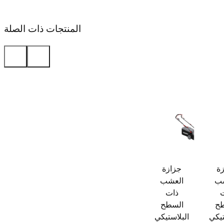
المنتجات ذات الصلة
ة
جزازة
شب
العشب
ذات
ح
السطح
تيكي
البلاستيكي