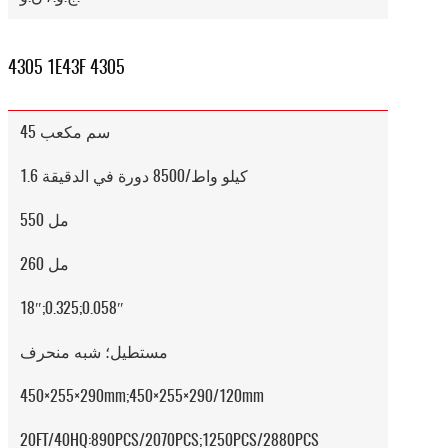
4305 1E43F 4305
45 سم مكعب
1.6 كيلو واط/8500 دورة في الدقيقة
550 مل
260 مل
18″;0.325;0.058″
مستطيل؛ شبه منحرف
450×255×290mm;450×255×290/120mm
20FT/40HQ:890PCS/2070PCS;1250PCS/2880PCS