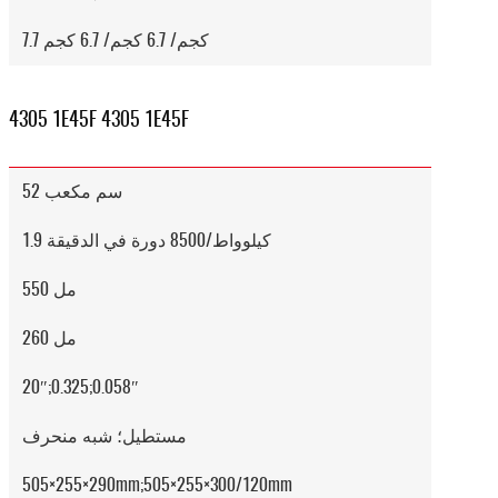
7.7 كجم/ 6.7 كجم/ 6.7 كجم
4305 1E45F 4305 1E45F
52 سم مكعب
1.9 كيلوواط/8500 دورة في الدقيقة
550 مل
260 مل
20″;0.325;0.058″
مستطيل؛ شبه منحرف
505×255×290mm;505×255×300/120mm