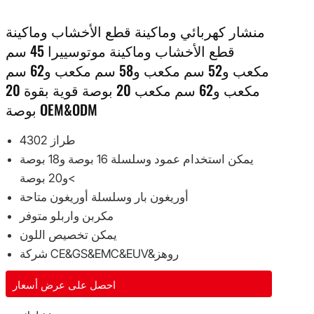
منشار كهربائي وماكينة قطع الأخشاب وماكينة
قطع الأخشاب وماكينة موتوسييرا 45 سم
مكعب و52 سم مكعب و58 سم مكعب و62 سم
مكعب و62 سم مكعب 20 بوصة قوية بقوة 20
بوصة OEM&ODM
طراز 4302
يمكن استخدام عمود وسلسلة 16 بوصة و18 بوصة
و20 بوصة<
أوريغون بار وسلسلة أوريغون متاحة
مكربن واربلو متوفر
يمكن تخصيص اللون
شركة CE&GS&EMC&EUV&روهز
احصل على عرض أسعار