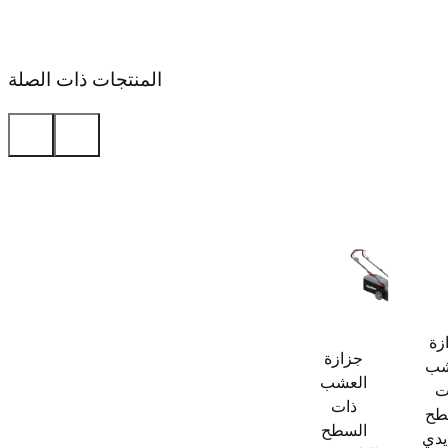
المنتجات ذات الصلة
زة
جزازة
شب
العشب
ت
ذات
طح
السطح
يدي