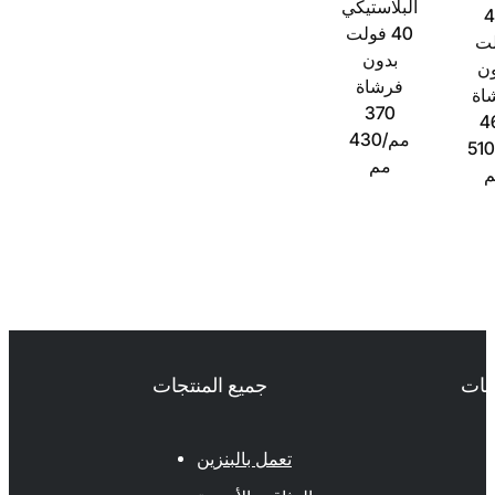
البلاستيكي
40 فولت
ت
بدون
ن
فرشاة
اة
370
4
مم/430
م/510
مم
حات
جميع المنتجات
تعمل بالبنزين