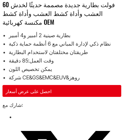
60 فولت بطارية جديدة مصممة حديثًا لخدش
العشب وأداة كشط العشب وأداة كشط
مكنسة كهربائية OEM
بطارية صينية 2 أمبير و4 أمبير
نظام ذكي لإدارة المباني مع 6 أنظمة حماية ذكية
طريقتان مختلفتان لاستخدام البطارية
وقت العمل:85 دقيقة
يمكن تخصيص اللون
شركة CE&GS&EMC&EUV&روهز
احصل على عرض أسعار
شارك مع: