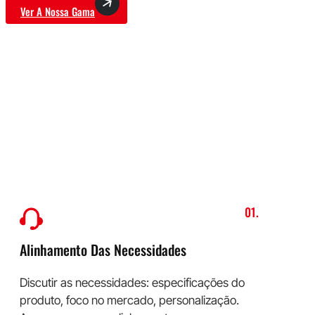
Ver A Nossa Gama
O Nosso Processo OEM/ODM
Do conceito à produção em grande escala,
tornamos o fabrico simples.
01.
Alinhamento Das Necessidades
Discutir as necessidades: especificações do
produto, foco no mercado, personalização.