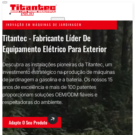
INÍCIO
A GASOLINA
INOVAÇÃO EM MÁQUINAS DE JARDINAGEM
Titantec - Fabricante Líder De
APARADORES DE CORDAS E CORTADORES DE
ESCOVAS
Equipamento Elétrico Para Exterior
MOTOSSERRAS
SERRAS DE VARA MULTIFUNÇÕES
Descubra as instalações pioneiras da Titantec, um
BROCAS DE TERRA
investimento estratégico na produção de máquinas
SOPRADORES DE FOLHAS
de jardinagem a gasolina e a bateria. Os nossos 15
CORTADORES DE SEBES
anos de excelência e mais de 100 patentes
BOMBAS DE ÁGUA
proporcionam soluções OEM/ODM fiáveis e
CORTADORES DE RELVA
respeitadoras do ambiente.
ALIMENTADO POR BATERIA
20V
Adapte O Seu Produto
40V
60V