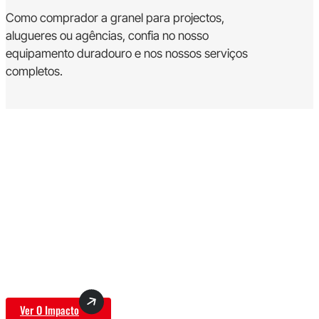
Como comprador a granel para projectos,
alugueres ou agências, confia no nosso
equipamento duradouro e nos nossos serviços
completos.
Experimente A Diferença Real
Testemunhe a potência do nosso equipamento de
exterior. Os nossos motores F-MIX garantem
emissões mais baixas; os nossos designs dão
prioridade ao conforto do utilizador. As palavras dos
clientes reflectem a sua satisfação.
Ver O Impacto