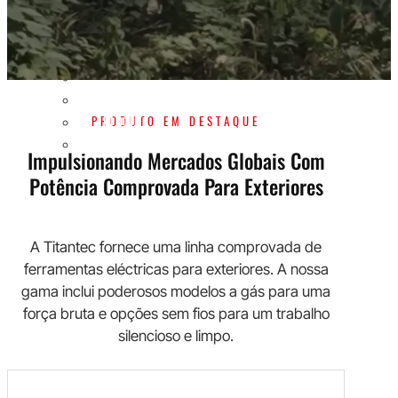
SOLUÇÃO OEM/ODM
APOIO
PORQUÊ TITANTEC
SOBRE
BLOGUE
PRODUTO EM DESTAQUE
CONTACTO
Impulsionando Mercados Globais Com
Potência Comprovada Para Exteriores
A Titantec fornece uma linha comprovada de
ferramentas eléctricas para exteriores. A nossa
gama inclui poderosos modelos a gás para uma
força bruta e opções sem fios para um trabalho
silencioso e limpo.