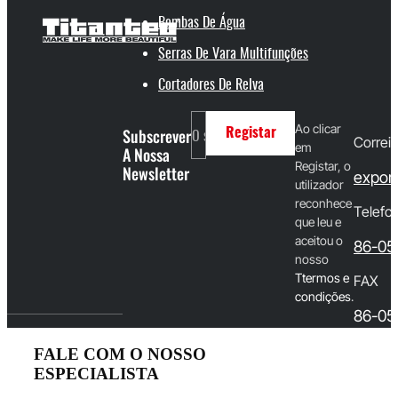
Bombas De Água
Serras De Vara Multifunções
Cortadores De Relva
Ao clicar
Subscrever
Registar
Correio
em
A Nossa
Registar, o
Newsletter
export
utilizador
reconhece
Telefo
que leu e
aceitou o
86-05
nosso
T
termos e
FAX
condições
.
86-05
FALE COM O NOSSO
ESPECIALISTA