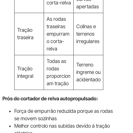
corta-relva
apertadas
As rodas
traseiras
Colinas e
Tração
empurram
terrenos
traseira
o corta-
irregulares
relva
Todas as
Terreno
Tração
rodas
íngreme ou
integral
proporcion
acidentado
am tração
Prós do cortador de relva autopropulsado:
Força de empurrão reduzida porque as rodas
se movem sozinhas
Melhor controlo nas subidas devido à tração