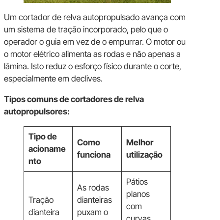
Um cortador de relva autopropulsado avança com
um sistema de tração incorporado, pelo que o
operador o guia em vez de o empurrar. O motor ou
o motor elétrico alimenta as rodas e não apenas a
lâmina. Isto reduz o esforço físico durante o corte,
especialmente em declives.
Tipos comuns de cortadores de relva
autopropulsores:
Tipo de
Como
Melhor
acioname
funciona
utilização
nto
Pátios
As rodas
planos
Tração
dianteiras
com
dianteira
puxam o
curvas