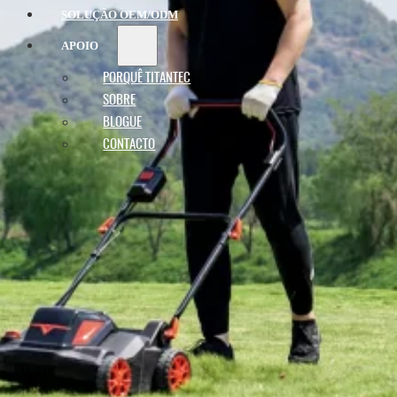
SOLUÇÃO OEM/ODM
APOIO
PORQUÊ TITANTEC
SOBRE
BLOGUE
CONTACTO