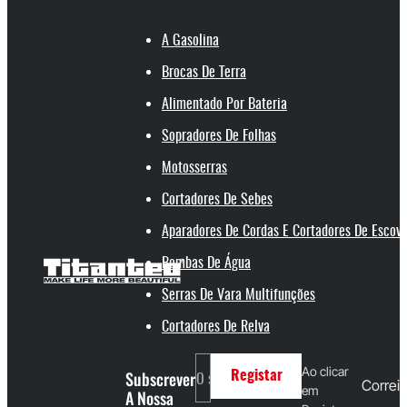
A Gasolina
Brocas De Terra
Alimentado Por Bateria
Sopradores De Folhas
Motosserras
Cortadores De Sebes
Aparadores De Cordas E Cortadores De Escov
Bombas De Água
Serras De Vara Multifunções
Cortadores De Relva
Ao clicar
Subscrever
Registar
Correio
em
A Nossa