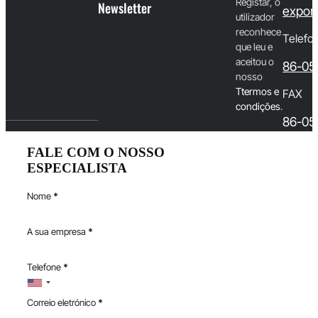
Registar, o
Newsletter
export
utilizador
reconhece
Telefo
que leu e
aceitou o
86-05
nosso
T
termos e
FAX
condições
.
86-05
FALE COM O NOSSO
ESPECIALISTA
Nome
*
A sua empresa
*
Telefone
*
Correio eletrónico
*