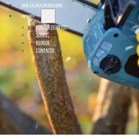
SOLUÇÃO OEM/ODM
APOIO
PORQUÊ TITANTEC
SOBRE
BLOGUE
CONTACTO