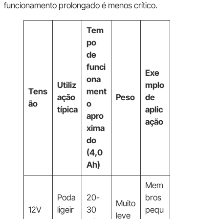
funcionamento prolongado é menos crítico.
Tem
po
de
funci
Exe
ona
Utiliz
mplo
Tens
ment
ação
Peso
de
ão
o
típica
aplic
apro
ação
xima
do
(4,0
Ah)
Mem
Poda
20-
bros
Muito
12V
ligeir
30
pequ
leve