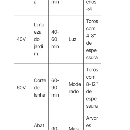
a
min
enos
<4
Toros
Limp
com
eza
40-
4-8″
40V
do
60
Luz
de
jardi
min
espe
m
ssura
Toros
com
Corte
60-
Mode
8-12″
60V
de
90
rado
de
lenha
min
espe
ssura
Árvor
Abat
es
90-
Mais