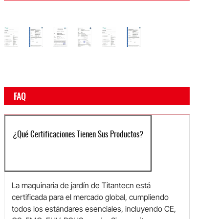
o
ertificado
Certificado
Certificado
Certificado
Certificado
Certificado
Certificado
osh
CE
EMC
EUV
Rosh
CE
EMC
FAQ
¿Qué Certificaciones Tienen Sus Productos?
La maquinaria de jardín de Titantecn está
certificada para el mercado global, cumpliendo
todos los estándares esenciales, incluyendo CE,