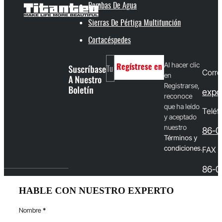
Bombas De Agua
Sierras De Pértiga Multifunción
Cortacéspedes
Al hacer clic
Suscríbase
Regístrese en
Corre
en
A Nuestro
Registrarse,
Boletín
expo
reconoce
que ha leído
Teléf
y aceptado
nuestro
86-0
T
érminos y
condiciones
.
FAX
86-0
HABLE CON NUESTRO EXPERTO
Nombre
*