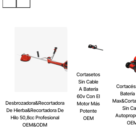
Cortasetos
Sin Cable
Cortacés
A Batería
Batería
60v Con El
Max&Cort
Desbrozadora&Recortadora
Motor Más
Sin Ca
De Hierba&Recortadora De
Potente
Autoprop
Hilo 50,8cc Profesional
OEM
OE
OEM&ODM