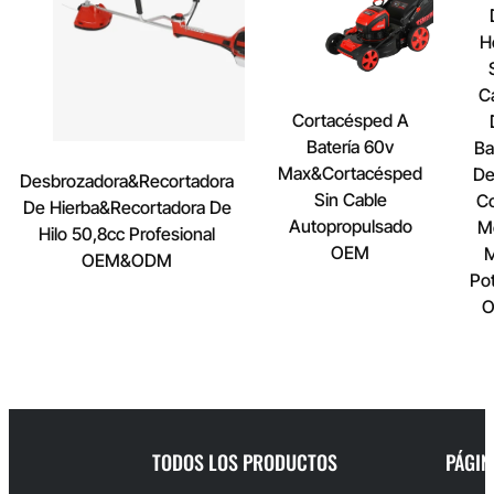
H
C
Cortacésped A
Batería 60v
Ba
Max&Cortacésped
De
Desbrozadora&Recortadora
Sin Cable
Co
De Hierba&Recortadora De
Autopropulsado
M
Hilo 50,8cc Profesional
OEM
OEM&ODM
Po
TODOS LOS PRODUCTOS
PÁGIN