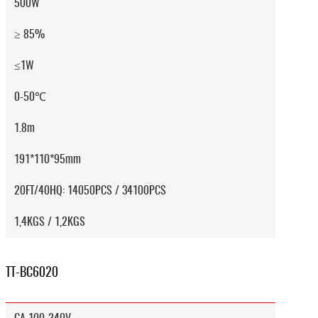
500W
≥ 85%
≤1W
0-50℃
1.8m
191*110*95mm
20FT/40HQ: 14050PCS / 34100PCS
1,4KGS / 1,2KGS
TT-BC6020