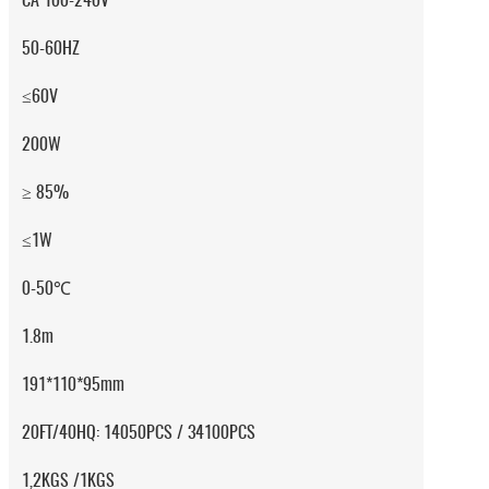
CA 100-240V
50-60HZ
≤60V
200W
≥ 85%
≤1W
0-50℃
1.8m
191*110*95mm
20FT/40HQ: 14050PCS / 34100PCS
1,2KGS /1KGS