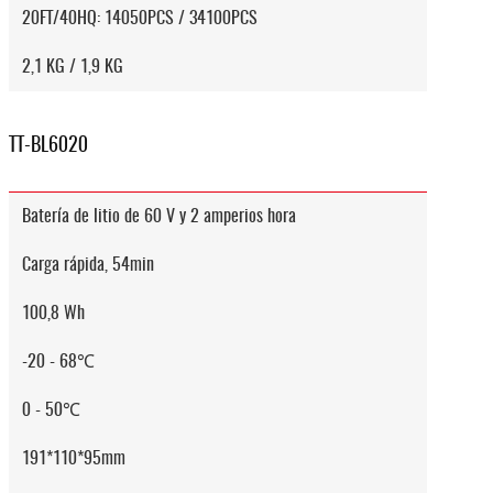
20FT/40HQ: 14050PCS / 34100PCS
2,1 KG / 1,9 KG
TT-BL6020
Batería de litio de 60 V y 2 amperios hora
Carga rápida, 54min
100,8 Wh
-20 - 68℃
0 - 50℃
191*110*95mm