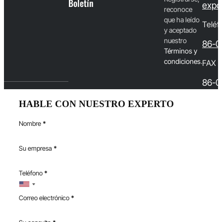
Boletín
expo
reconoce
que ha leído
Teléf
y aceptado
nuestro
86-0
T
érminos y
condiciones
.
FAX
86-0
HABLE CON NUESTRO EXPERTO
Nombre
*
Su empresa
*
Teléfono
*
Correo electrónico
*