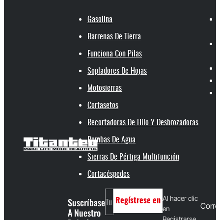
Gasolina
Barrenas De Tierra
Funciona Con Pilas
Sopladores De Hojas
Motosierras
Cortasetos
Recortadoras De Hilo Y Desbrozadoras
Bombas De Agua
Sierras De Pértiga Multifunción
Cortacéspedes
Al hacer clic
Suscríbase
Regístrese en
Corre
en
A Nuestro
Registrarse,