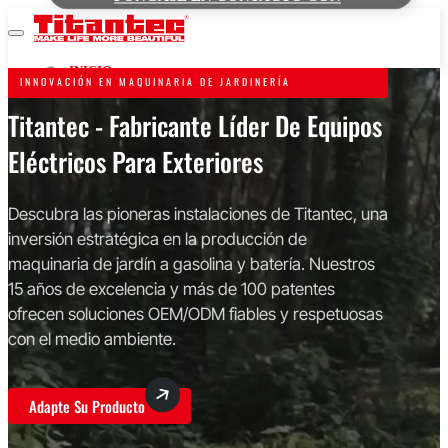
INICIO
INNOVACIÓN EN MAQUINARIA DE JARDINERÍA
GASOLINA
Titantec - Fabricante Líder De Equipos
RECORTADORAS DE HILO Y DESBROZADORAS
Eléctricos Para Exteriores
MOTOSIERRAS
SIERRAS DE PÉRTIGA MULTIFUNCIÓN
Descubra las pioneras instalaciones de Titantec, una
BARRENAS DE TIERRA
inversión estratégica en la producción de
SOPLADORES DE HOJAS
maquinaria de jardín a gasolina y batería. Nuestros
CORTASETOS
15 años de excelencia y más de 100 patentes
BOMBAS DE AGUA
ofrecen soluciones OEM/ODM fiables y respetuosas
CORTACÉSPEDES
con el medio ambiente.
FUNCIONA CON PILAS
20V
Adapte Su Producto
40V
60V