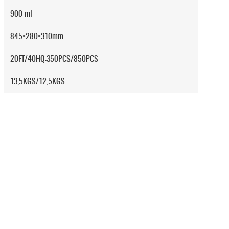
900 ml
845×280×310mm
20FT/40HQ:350PCS/850PCS
13,5KGS/12,5KGS