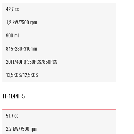
42,7 cc
1,2 kW/7500 rpm
900 ml
845×280×310mm
20FT/40HQ:350PCS/850PCS
13,5KGS/12,5KGS
TT-1E44F-5
51,7 cc
2,2 kW/7500 rpm