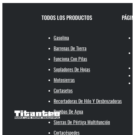
TODOS LOS PRODUCTOS
PÁGIN
Gasolina
Barrenas De Tierra
Funciona Con Pilas
Sopladores De Hojas
Motosierras
Cortasetos
Recortadoras De Hilo Y Desbrozadoras
Bombas De Agua
Sierras De Pértiga Multifunción
Cortacéspedes