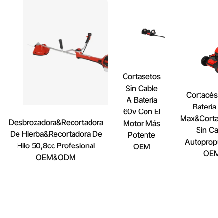
Cortasetos
Sin Cable
Cortacés
A Batería
Batería
60v Con El
Max&Cort
Desbrozadora&Recortadora
Motor Más
Sin Ca
De Hierba&Recortadora De
Potente
Autoprop
Hilo 50,8cc Profesional
OEM
OE
OEM&ODM