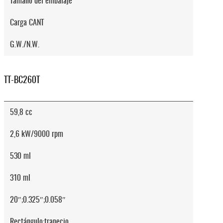
Tamaño del embalaje
Carga CANT
G.W./N.W.
TT-BC260T
59,8 cc
2,6 kW/9000 rpm
530 ml
310 ml
20″;0.325″;0.058″
Rectángulo;trapecio