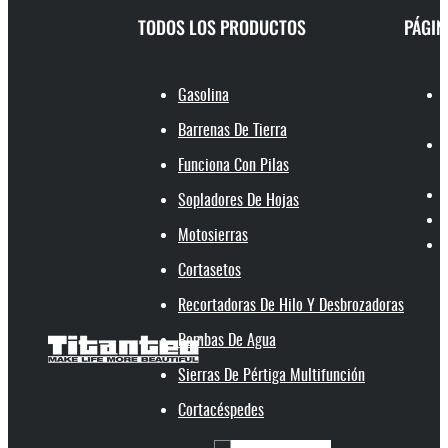
TODOS LOS PRODUCTOS
PÁGIN
Gasolina
Barrenas De Tierra
Funciona Con Pilas
Sopladores De Hojas
Motosierras
Cortasetos
Recortadoras De Hilo Y Desbrozadoras
Bombas De Agua
Sierras De Pértiga Multifunción
Cortacéspedes