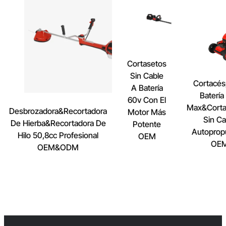
Cortasetos
Sin Cable
Cortacés
A Batería
Batería
60v Con El
Max&Cort
Desbrozadora&Recortadora
Motor Más
Sin Ca
De Hierba&Recortadora De
Potente
Autoprop
Hilo 50,8cc Profesional
OEM
OE
OEM&ODM