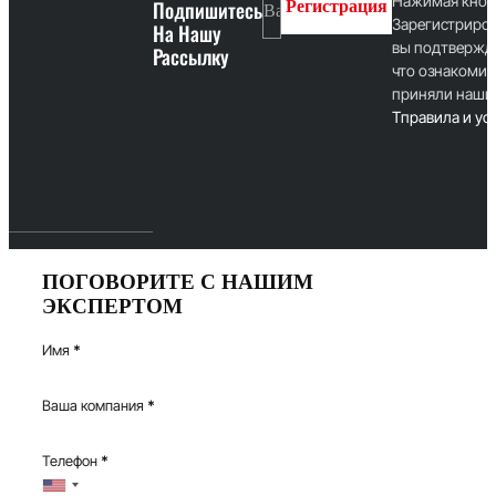
Нажимая кноп
Подпишитесь
Регистрация
Зарегистриров
На Нашу
вы подтвержд
Рассылку
что ознакомил
приняли наши
T
правила и ус
ПОГОВОРИТЕ С НАШИМ
ЭКСПЕРТОМ
Имя
*
Ваша компания
*
Телефон
*