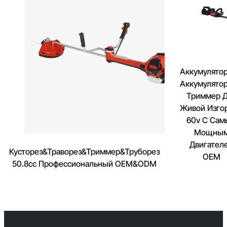
Аккумулято
Аккумулято
Триммер 
Живой Изго
60v С Са
Мощны
Двигател
Кусторез&Траворез&Триммер&Труборез
OEM
50.8cc Профессиональный OEM&ODM