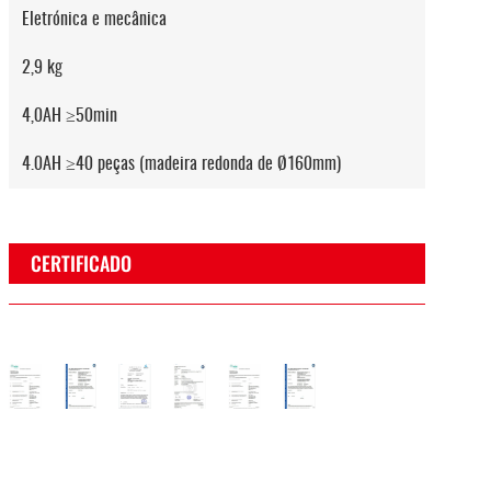
Eletrónica e mecânica
2,9 kg
4,0AH ≥50min
4.0AH ≥40 peças (madeira redonda de Ø160mm)
CERTIFICADO
o
ertificado
Certificado
Certificado
Certificado
Certificado
Certificado
Certificado
osh
EUV
CE
EMC
Rosh
EUV
CE