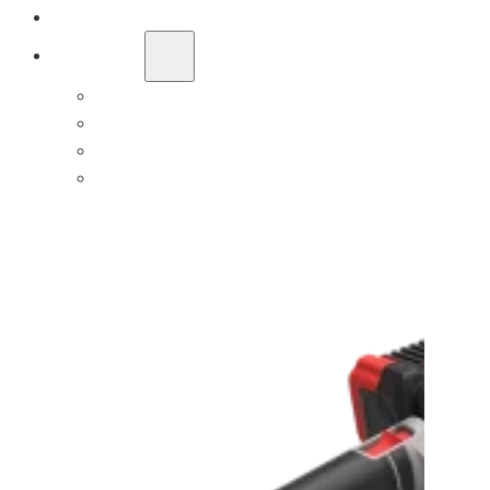
SOLUÇÃO OEM/ODM
APOIO
PORQUÊ TITANTEC
SOBRE
BLOGUE
CONTACTO