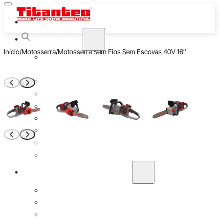
INÍCIO
A GASOLINA
Início
Motosserra
Motosserra Sem Fios Sem Escovas 40V 16″
APARADORES DE CORDAS E CORTADORES DE
ESCOVAS
MOTOSSERRAS
SERRAS DE VARA MULTIFUNÇÕES
BROCAS DE TERRA
SOPRADORES DE FOLHAS
CORTADORES DE SEBES
BOMBAS DE ÁGUA
CORTADORES DE RELVA
ALIMENTADO POR BATERIA
20V
40V
60V