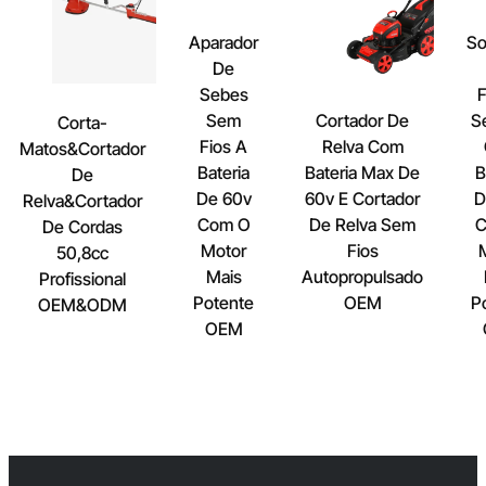
Aparador
So
De
Sebes
F
Sem
Cortador De
S
Corta-
Fios A
Relva Com
Matos&Cortador
Bateria
Bateria Max De
B
De
De 60v
60v E Cortador
D
Relva&Cortador
Com O
De Relva Sem
C
De Cordas
Motor
Fios
50,8cc
Mais
Autopropulsado
Profissional
Potente
OEM
P
OEM&ODM
OEM