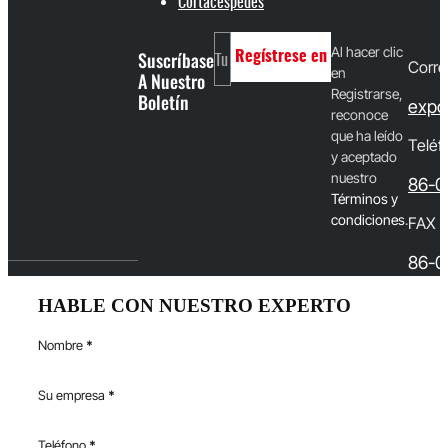
Cortacéspedes
Al hacer clic
Suscríbase
Regístrese en
Corre
en
A Nuestro
Registrarse,
Boletín
expo
reconoce
que ha leído
Teléf
y aceptado
nuestro
86-0
T
érminos y
condiciones
.
FAX
86-0
HABLE CON NUESTRO EXPERTO
Nombre
*
Su empresa
*
Teléfono
*