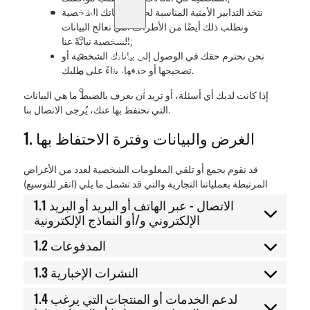
نتخذ التدابير الأمنية المناسبة لحماية بياناتك الشخصية
الدعم
ونطلب ذلك أيضًا من الأطراف التي تعالج البيانات
لماذا تيتانتك
الشخصية نيابةً عنا;
نحن نحترم حقك في الوصول إلى بياناتك الشخصية أو
نبذة عن
تصحيحها أو حذفها، بناءً على طلبك.
المدونة
اتصل بنا
إذا كانت لديك أي أسئلة، أو تريد أن تعرف بالضبط ما هي البيانات
التي نحتفظ بها عنك، يُرجى الاتصال بنا.
1. الغرض والبيانات وفترة الاحتفاظ بها
قد نقوم بجمع أو تلقي المعلومات الشخصية لعدد من الأغراض
المرتبطة بعملياتنا التجارية والتي قد تشمل ما يلي (انقر للتوسيع)
1.1 الاتصال - عبر الهاتف أو البريد أو البريد
الإلكتروني و/أو النماذج الإلكترونية
1.2 المدفوعات
1.3 النشرات الإخبارية
1.4 لدعم الخدمات أو المنتجات التي يرغب