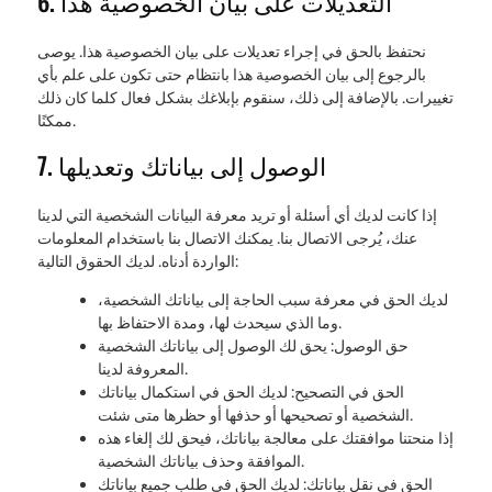
6. التعديلات على بيان الخصوصية هذا
نحتفظ بالحق في إجراء تعديلات على بيان الخصوصية هذا. يوصى
بالرجوع إلى بيان الخصوصية هذا بانتظام حتى تكون على علم بأي
تغييرات. بالإضافة إلى ذلك، سنقوم بإبلاغك بشكل فعال كلما كان ذلك
ممكنًا.
7. الوصول إلى بياناتك وتعديلها
إذا كانت لديك أي أسئلة أو تريد معرفة البيانات الشخصية التي لدينا
عنك، يُرجى الاتصال بنا. يمكنك الاتصال بنا باستخدام المعلومات
الواردة أدناه. لديك الحقوق التالية:
لديك الحق في معرفة سبب الحاجة إلى بياناتك الشخصية،
وما الذي سيحدث لها، ومدة الاحتفاظ بها.
حق الوصول: يحق لك الوصول إلى بياناتك الشخصية
المعروفة لدينا.
الحق في التصحيح: لديك الحق في استكمال بياناتك
الشخصية أو تصحيحها أو حذفها أو حظرها متى شئت.
إذا منحتنا موافقتك على معالجة بياناتك، فيحق لك إلغاء هذه
الموافقة وحذف بياناتك الشخصية.
الحق في نقل بياناتك: لديك الحق في طلب جميع بياناتك