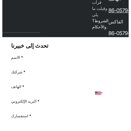
قرأت
وقبلت ما
86-0579-
يلي
الشروط
T
الفاكس
.
والأحكام
86-0579-
تحدث إلى خبيرنا
*
الاسم
القسم
*
شركتك
*
الهاتف
*
البريد الإلكتروني
*
استفسارك