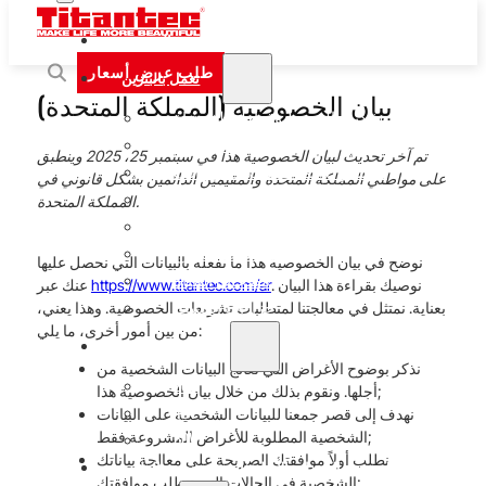
الصفحة الرئيسية
طلب عرض أسعار
تعمل بالبنزين
بيان الخصوصية (المملكة المتحدة)
آلات تشذيب الخيوط وقواطع الفرشاة
المناشير
تم آخر تحديث لبيان الخصوصية هذا في سبتمبر 25، 2025 وينطبق
مناشير الأعمدة متعددة الوظائف
على مواطني المملكة المتحدة والمقيمين الدائمين بشكل قانوني في
المثاقب الأرضية
المملكة المتحدة.
منفاخ أوراق الشجر
آلات تشذيب السياج
نوضح في بيان الخصوصية هذا ما نفعله بالبيانات التي نحصل عليها
مضخات المياه
. نوصيك بقراءة هذا البيان
https://www.titantec.com/ar
عنك عبر
بعناية. نمتثل في معالجتنا لمتطلبات تشريعات الخصوصية. وهذا يعني،
جزازات العشب
من بين أمور أخرى، ما يلي:
تعمل بالبطارية
نذكر بوضوح الأغراض التي نعالج البيانات الشخصية من
20V
أجلها. ونقوم بذلك من خلال بيان الخصوصية هذا;
نهدف إلى قصر جمعنا للبيانات الشخصية على البيانات
40V
الشخصية المطلوبة للأغراض المشروعة فقط;
60V
نطلب أولاً موافقتك الصريحة على معالجة بياناتك
حلول تصنيع المعدات الأصلية/التصنيع حسب الطلب
الشخصية في الحالات التي تتطلب موافقتك;