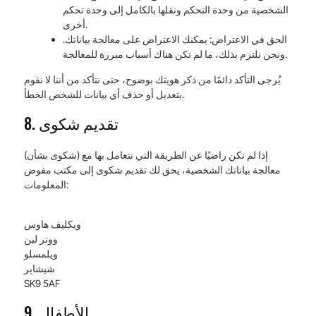
الشخصية من وحدة التحكم ونقلها بالكامل إلى وحدة تحكم
أخرى.
الحق في الاعتراض: يمكنك الاعتراض على معالجة بياناتك.
ونحن نلتزم بذلك، ما لم تكن هناك أسباب مبررة للمعالجة.
يُرجى التأكد دائمًا من ذكر هويتك بوضوح، حتى نتأكد من أننا لا نقوم
بتعديل أو حذف أي بيانات للشخص الخطأ.
8. تقديم شكوى
إذا لم تكن راضيًا عن الطريقة التي نتعامل بها مع (شكوى بشأن)
معالجة بياناتك الشخصية، يحق لك تقديم شكوى إلى مكتب مفوض
المعلومات:
ويكليف هاوس
ووتر لين
ويلمسلو
شيشاير
SK9 5AF
9. الأطفال