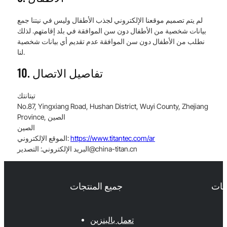
لم يتم تصميم موقعنا الإلكتروني لجذب الأطفال وليس في نيتنا جمع
بيانات شخصية من الأطفال دون سن الموافقة في بلد إقامتهم. لذلك
نطلب من الأطفال دون سن الموافقة عدم تقديم أي بيانات شخصية
لنا.
10. تفاصيل الاتصال
تيتانتك
No.87, Yingxiang Road, Hushan District, Wuyi County, Zhejiang
Province, الصين
الصين
https://www.titantec.com/ar
الموقع الإلكتروني:
china-titan.cn
التصدير@
البريد الإلكتروني:
حات
جميع المنتجات
تعمل بالبنزين